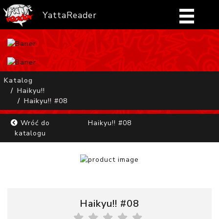
YattaReader
Home
Pobierz
Katalog
Haikyu!!
FAQ
Haikyu!! #08
Mangi
Wróć do
Haikyu!! #08
katalogu
Zaloguj się
Haikyu!! #08