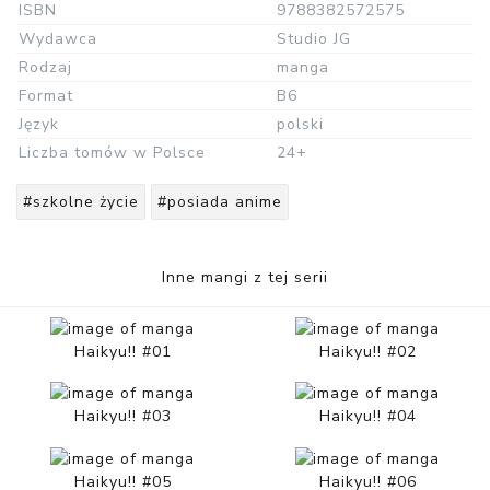
ISBN
9788382572575
Wydawca
Studio JG
Rodzaj
manga
Format
B6
Język
polski
Liczba tomów w Polsce
24+
#szkolne życie
#posiada anime
Inne mangi z tej serii
Haikyu!! #01
Haikyu!! #02
Haikyu!! #03
Haikyu!! #04
Haikyu!! #05
Haikyu!! #06