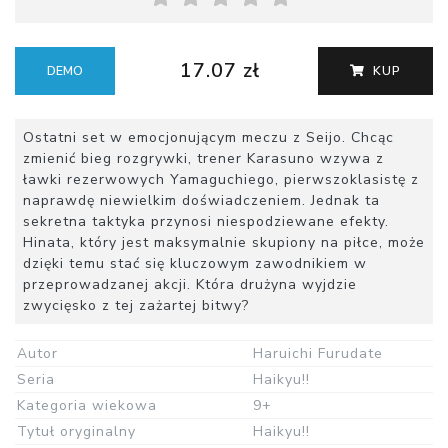
17.07 zł
DEMO
KUP
Ostatni set w emocjonującym meczu z Seijo. Chcąc
zmienić bieg rozgrywki, trener Karasuno wzywa z
ławki rezerwowych Yamaguchiego, pierwszoklasistę z
naprawdę niewielkim doświadczeniem. Jednak ta
sekretna taktyka przynosi niespodziewane efekty.
Hinata, który jest maksymalnie skupiony na piłce, może
dzięki temu stać się kluczowym zawodnikiem w
przeprowadzanej akcji. Która drużyna wyjdzie
zwycięsko z tej zażartej bitwy?
Autor
Haruichi Furudate
Seria
Haikyu!!
Kategoria wiekowa
9+
Tytuł oryginalny
Haikyu!!