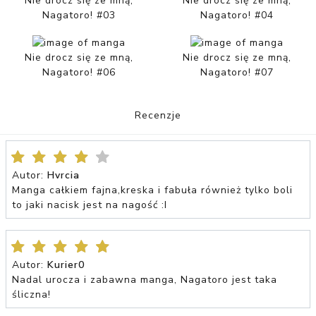
Nie drocz się ze mną,
Nie drocz się ze mną,
Nagatoro! #03
Nagatoro! #04
Nie drocz się ze mną,
Nie drocz się ze mną,
Nagatoro! #06
Nagatoro! #07
Recenzje
Autor:
Hvrcia
Manga całkiem fajna,kreska i fabuła również tylko boli
to jaki nacisk jest na nagość :I
Autor:
Kurier0
Nadal urocza i zabawna manga, Nagatoro jest taka
śliczna!