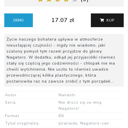
17.07 zł
DEMO
KUP
Życie naszego bohatera upływa w atmosferze
nieustającej czujności - nigdy nie wiadomo, jaki
szalony pomysł tym razem przyjdzie do głowy
Nagatoro. W dodatku, odkąd jej przyjaciółki również
stały się częścią jego codzienności - chłopak nie ma
chwili wytchnienia. Nie uszło to również uwadze
przewodniczącej kółka plastycznego, która
postanowiła raz na zawsze zrobić z tym porządek...
Autor
Nanashi
Seria
Nie drocz się ze mną,
Nagatoro!
Format
B6
Tytuł oryginalny
Ijiranaide, Nagatoro-san