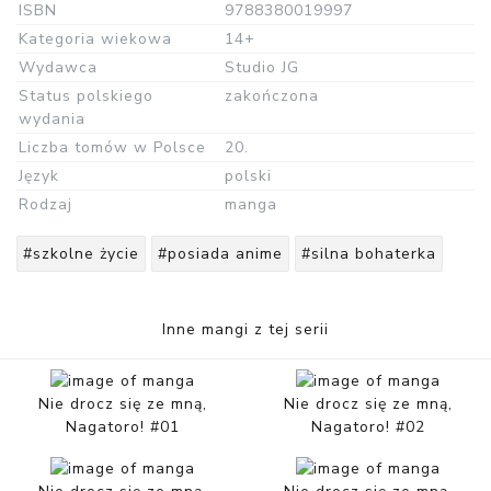
ISBN
9788380019997
Kategoria wiekowa
14+
Wydawca
Studio JG
Status polskiego
zakończona
wydania
Liczba tomów w Polsce
20.
Język
polski
Rodzaj
manga
#szkolne życie
#posiada anime
#silna bohaterka
Inne mangi z tej serii
Nie drocz się ze mną,
Nie drocz się ze mną,
Nagatoro! #01
Nagatoro! #02