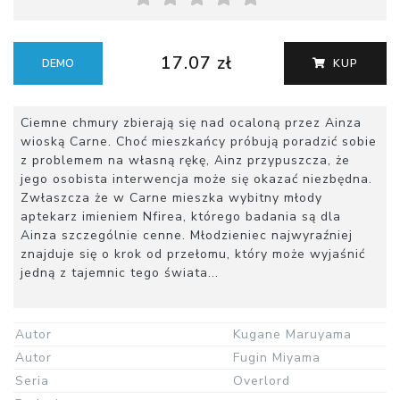
17.07 zł
DEMO
KUP
Ciemne chmury zbierają się nad ocaloną przez Ainza
wioską Carne. Choć mieszkańcy próbują poradzić sobie
z problemem na własną rękę, Ainz przypuszcza, że
jego osobista interwencja może się okazać niezbędna.
Zwłaszcza że w Carne mieszka wybitny młody
aptekarz imieniem Nfirea, którego badania są dla
Ainza szczególnie cenne. Młodzieniec najwyraźniej
znajduje się o krok od przełomu, który może wyjaśnić
jedną z tajemnic tego świata...
Autor
Kugane Maruyama
Autor
Fugin Miyama
Seria
Overlord