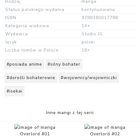
Rodzaj
manga
Status polskiego wydania
kontynuowana
ISBN
9788380017788
Kategoria wiekowa
14+
Wydawca
Studio JG
Język
polski
Liczba tomów w Polsce
18+
#posiada anime
#silny bohater
#dorośli bohaterowie
#wojownicy/wojowniczki
#isekai
Inne mangi z tej serii
Overlord #01
Overlord #02