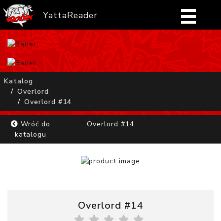
YattaReader
Home
Pobierz
Katalog
Overlord
FAQ
Overlord #14
Mangi
Wróć do
Overlord #14
katalogu
Zaloguj się
Overlord #14