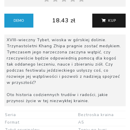
18.43 zł
DEMO
KUP
XVIII-wieczny Tybet, wioska w górskiej dolinie.
Trzynastoletni Khang Zhipa pragnie zostać medykiem.
Tymczasem jego narzeczona zaczyna wątpić, czy
rzeczywiście będzie odpowiednią pomocą dla kogoś
tak oddanego leczeniu, nauce i zbieraniu ziół. Czy
podczas festiwalu jeździeckiego usłyszy coś, co
rozwieje jej wątpliwości i pozwoli z nadzieją spojrzeć
w przyszłość?
Oto historia codziennych trudów i radości, jakie
przynosi życie w tej niezwykłej krainie.
Seria
Beztroska kraina
Format
A5
Tytuł oryginalny
Tenju no kuni