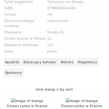
Tytuł oryginalny
Totsukuni no Shoujo
ISBN
9788380016484
Format
A5
Status polskiego
zakończona
wydania
Wydawca
Studio JG
Liczba tomów w Polsce
11.
Kategoria wiekowa
12+
Język
polski
#podróż
#dziecięcy bohater
#mistrz
#tajemnica
#potwory
Inne mangi z tej serii
Dziewczynka w Krainie
Dziewczynka w Krainie