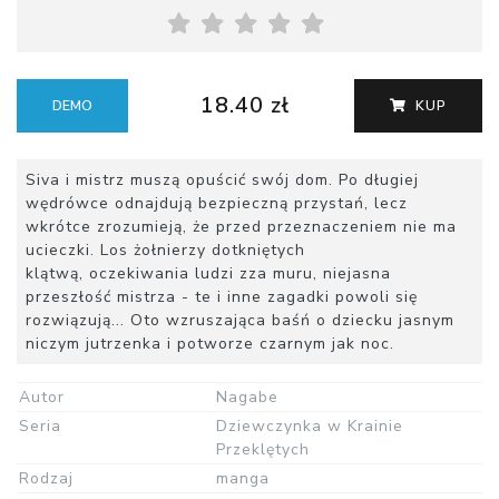
18.40 zł
DEMO
KUP
Siva i mistrz muszą opuścić swój dom. Po długiej
wędrówce odnajdują bezpieczną przystań, lecz
wkrótce zrozumieją, że przed przeznaczeniem nie ma
ucieczki. Los żołnierzy dotkniętych
klątwą, oczekiwania ludzi zza muru, niejasna
przeszłość mistrza - te i inne zagadki powoli się
rozwiązują... Oto wzruszająca baśń o dziecku jasnym
niczym jutrzenka i potworze czarnym jak noc.
Autor
Nagabe
Seria
Dziewczynka w Krainie
Przeklętych
Rodzaj
manga