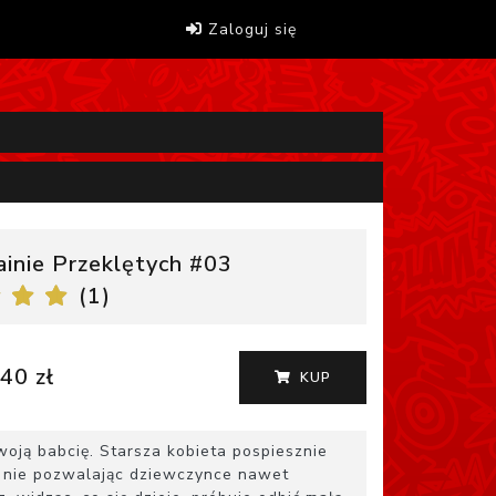
Zaloguj się
inie Przeklętych #03
(
1
)
40 zł
KUP
oją babcię. Starsza kobieta pospiesznie
, nie pozwalając dziewczynce nawet