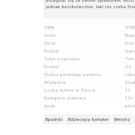
pożegnać się ze swoim opiekunem. Mistrz,
jednak bezskutecznie. Jaki los czeka Siv
ISBN
978
Autor
Nag
Seria
Dzie
Rodzaj
man
Tytuł oryginalny
Tots
Format
A5
Status polskiego wydania
zak
Wydawca
Stud
Liczba tomów w Polsce
11.
Kategoria wiekowa
12+
Język
pols
#podróż
#dziecięcy bohater
#mistrz