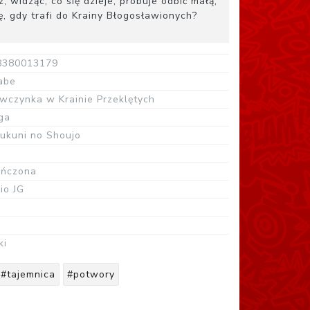
 widząc, co się dzieje, próbuje odbić małą,
ę, gdy trafi do Krainy Błogosławionych?
8380013179
abe
wczynka w Krainie Przeklętych
ga
ukuni no Shoujo
ończona
io JG
ki
#tajemnica
#potwory