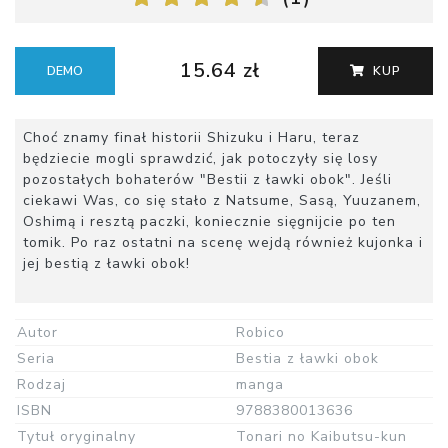
15.64 zł
DEMO
KUP
Choć znamy finał historii Shizuku i Haru, teraz
będziecie mogli sprawdzić, jak potoczyły się losy
pozostałych bohaterów "Bestii z ławki obok". Jeśli
ciekawi Was, co się stało z Natsume, Sasą, Yuuzanem,
Oshimą i resztą paczki, koniecznie sięgnijcie po ten
tomik. Po raz ostatni na scenę wejdą również kujonka i
jej bestią z ławki obok!
Autor
Robico
Seria
Bestia z ławki obok
Rodzaj
manga
ISBN
9788380013636
Tytuł oryginalny
Tonari no Kaibutsu-kun