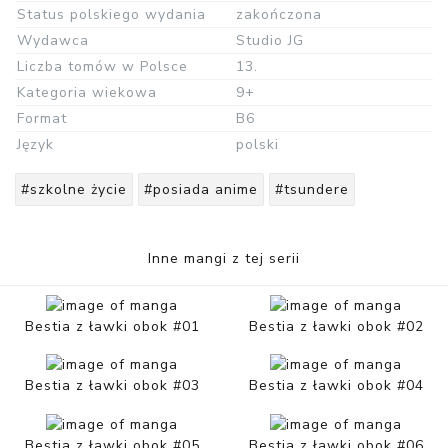
Status polskiego wydania
zakończona
Wydawca
Studio JG
Liczba tomów w Polsce
13.
Kategoria wiekowa
9+
Format
B6
Język
polski
#szkolne życie
#posiada anime
#tsundere
Inne mangi z tej serii
Bestia z ławki obok #01
Bestia z ławki obok #02
Bestia z ławki obok #03
Bestia z ławki obok #04
Bestia z ławki obok #05
Bestia z ławki obok #06