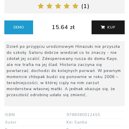
(
1
)
15.64 zł
DEMO
KUP
Dzień po przyjęciu urodzinowym Hinazuki nie przyszła
do szkoły. Satoru dobrze wiedział co to znaczy - nie
zdołał jej ocalić. Zdesperowany rusza do domu Kayo,
ale nie trafia na jej ślad. Historia zaczyna się
powtarzać, dochodzi do kolejnych porwań. W pewnym
momencie chłopak budzi się ponownie w roku 2006 –
teraźniejszości, w której ciąży na nim zarzut
morderstwa własnej matki. A jednak okazuje się, że
przeszłość odrobinę udało się zmienić...
ISBN
9788380012455
Autor
Kei Sanbe