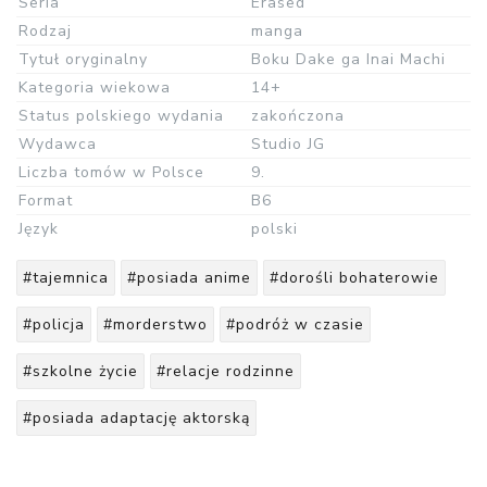
Seria
Erased
Rodzaj
manga
Tytuł oryginalny
Boku Dake ga Inai Machi
Kategoria wiekowa
14+
Status polskiego wydania
zakończona
Wydawca
Studio JG
Liczba tomów w Polsce
9.
Format
B6
Język
polski
#tajemnica
#posiada anime
#dorośli bohaterowie
#policja
#morderstwo
#podróż w czasie
#szkolne życie
#relacje rodzinne
#posiada adaptację aktorską