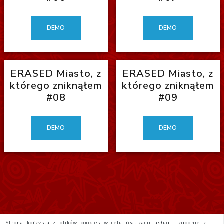
DEMO
DEMO
ERASED Miasto, z
ERASED Miasto, z
którego zniknąłem
którego zniknąłem
#08
#09
DEMO
DEMO
Strona korzysta z plików cookies w celu realizacji usług i zgodnie z