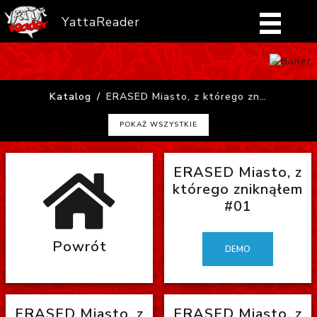
YattaReader
Home
Katalog
ERASED Miasto, z którego zniknąłem
Pobierz
POKAŻ WSZYSTKIE
FAQ
ERASED Miasto, z
Mangi
którego zniknąłem
#01
Zaloguj się
Powrót
DEMO
ERASED Miasto, z
ERASED Miasto, z