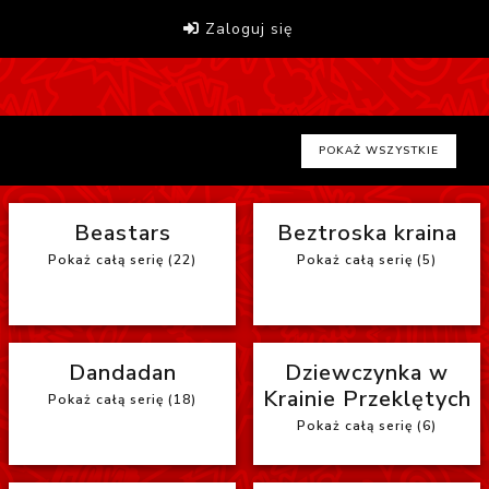
Zaloguj się
POKAŻ WSZYSTKIE
Beastars
Beztroska kraina
Pokaż całą serię (22)
Pokaż całą serię (5)
Dandadan
Dziewczynka w
Krainie Przeklętych
Pokaż całą serię (18)
Pokaż całą serię (6)