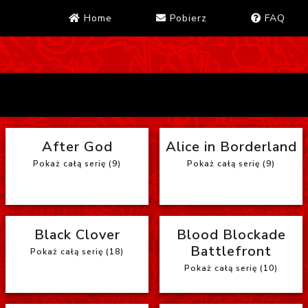
Home
Pobierz
FAQ
After God
Alice in Borderland
Pokaż całą serię (9)
Pokaż całą serię (9)
Black Clover
Blood Blockade
Battlefront
Pokaż całą serię (18)
Pokaż całą serię (10)