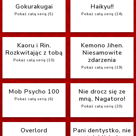
Gokurakugai
Haikyu!!
Pokaż całą serię (5)
Pokaż całą serię (24)
Kaoru i Rin.
Kemono Jihen.
Rozkwitając z tobą
Niesamowite
zdarzenia
Pokaż całą serię (10)
Pokaż całą serię (19)
Mob Psycho 100
Nie drocz się ze
mną, Nagatoro!
Pokaż całą serię (6)
Pokaż całą serię (20)
Overlord
Pani dentystko, nie