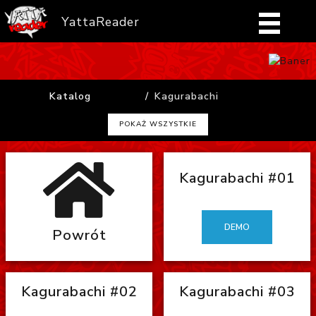
YattaReader
Home
Katalog
Kagurabachi
Pobierz
POKAŻ WSZYSTKIE
FAQ
Kagurabachi #01
Mangi
Zaloguj się
DEMO
Powrót
Kagurabachi #02
Kagurabachi #03