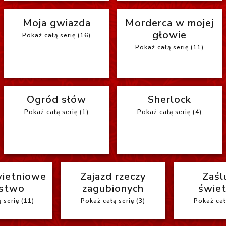
Moja gwiazda
Morderca w mojej
głowie
Pokaż całą serię (16)
Pokaż całą serię (11)
Ogród słów
Sherlock
Pokaż całą serię (1)
Pokaż całą serię (4)
ietniowe
Zajazd rzeczy
Zaśl
stwo
zagubionych
świet
 serię (11)
Pokaż całą serię (3)
Pokaż całą