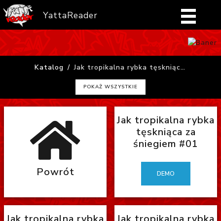
YattaReader
Home
Katalog
Jak tropikalna rybka tęskniąca za śniegiem
Pobierz
POKAŻ WSZYSTKIE
FAQ
Jak tropikalna rybka
Mangi
tęskniąca za
śniegiem #01
Zaloguj się
Powrót
DEMO
Jak tropikalna rybka
Jak tropikalna rybka