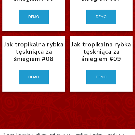
DEMO
DEMO
Jak tropikalna rybka
Jak tropikalna rybka
tęskniąca za
tęskniąca za
śniegiem #08
śniegiem #09
DEMO
DEMO
Strona korzysta z plików cookies w celu realizacji usług i zgodnie z