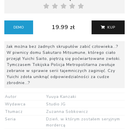
19.99 zł
DEMO
KUP
Jak można bez żadnych skrupułów zabić człowieka...?
W piwnicy domu Sakutaro Mitsumune, którego ciało
przejął Yuichi Saito, piętrzą się poćwiartowane zwłoki.
Tymczasem Tokijska Policja Metropolitarna zwołuje
zebranie w sprawie serii tajemniczych zaginięć. Czy
Yuichi zdoła uniknąć odpowiedzialności za cudze
zbrodnie...?
Autor
Yuuya Kanzaki
Wydawca
Studio JG
Tłumacz
Zuzanna Sobkowicz
Seria
Dzień, w którym zostałem seryjnym
mordercą