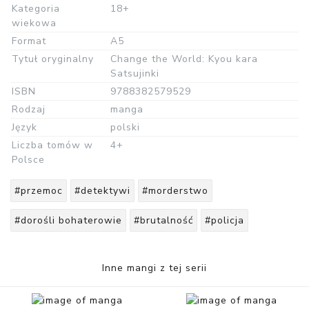
Kategoria
18+
wiekowa
Format
A5
Tytuł oryginalny
Change the World: Kyou kara
Satsujinki
ISBN
9788382579529
Rodzaj
manga
Język
polski
Liczba tomów w
4+
Polsce
#przemoc
#detektywi
#morderstwo
#dorośli bohaterowie
#brutalność
#policja
Inne mangi z tej serii