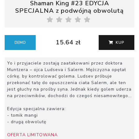
Shaman King #23 EDYCJA
SPECJALNA z podwójną obwolutą
15.64 zł
DEMO
KUP
Yo i przyjaciele zostają zaatakowani przez doktora
Muntzera – ojca Ludseva i Salerm. Mężczyzna opętał
córkę, by kontrolować golema. Ludsev próbuje
przekonać tatę do opuszczenia ciała Salerm, ale ten
jest głuchy na prośby syna. Jednak kiedy golem uderza
na przeciwników, dochodzi do czegoś niesamowitego...
Edycja specjalna zawiera:
- tomik mangi
- drugą obwolutę
OFERTA LIMITOWANA