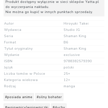
Produkt dostępny wyłącznie w sieci sklepów Yatta.pl
do wyczerpania nakładu.
Nie można go kupić w innych punktach sprzedaży.
Autor
Hiroyuki Takei
Wydawca
Studio JG
Seria
Shaman King
Format
B6
Tytuł oryginalny
Shaman King
Wydanie
exclusive
ISBN
9788382579390
Język
polski
Liczba tomów w Polsce
25+
Kategoria wiekowa
12+
Rodzaj
manga
#posiada anime
#silny bohater
#wojownicy/wojowniczki
#duchy