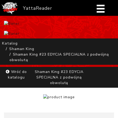
YattaReader
Home
Pobierz
Katalog
Shaman King
FAQ
Shaman King #23 EDYCJA SPECJALNA z podwójną
obwolutą
Mangi
Wróć do
Shaman King #23 EDYCJA
katalogu
SPECJALNA z podwójną
Zaloguj się
obwolutą