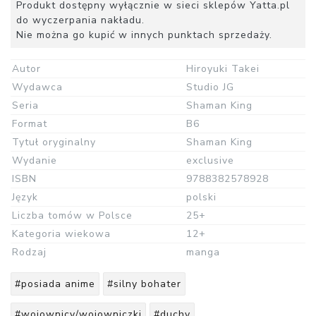
Produkt dostępny wyłącznie w sieci sklepów Yatta.pl
do wyczerpania nakładu.
Nie można go kupić w innych punktach sprzedaży.
Autor
Hiroyuki Takei
Wydawca
Studio JG
Seria
Shaman King
Format
B6
Tytuł oryginalny
Shaman King
Wydanie
exclusive
ISBN
9788382578928
Język
polski
Liczba tomów w Polsce
25+
Kategoria wiekowa
12+
Rodzaj
manga
#posiada anime
#silny bohater
#wojownicy/wojowniczki
#duchy