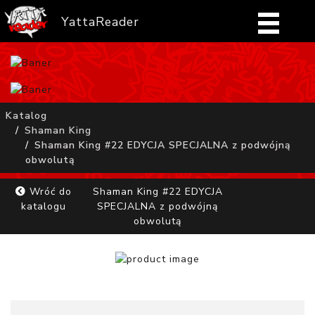
YattaReader
Home
Pobierz
Katalog
Shaman King
FAQ
Shaman King #22 EDYCJA SPECJALNA z podwójną
obwolutą
Mangi
Wróć do
Shaman King #22 EDYCJA
katalogu
SPECJALNA z podwójną
Zaloguj się
obwolutą