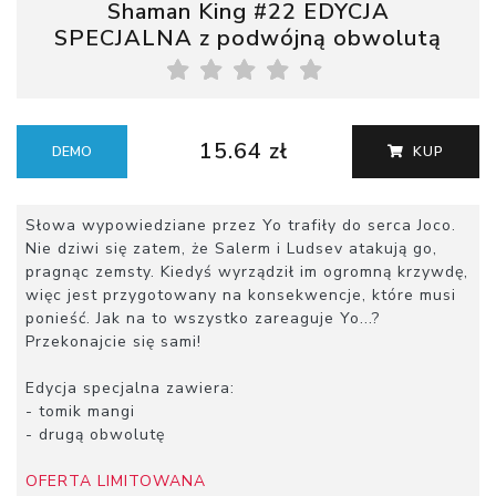
Shaman King #22 EDYCJA
SPECJALNA z podwójną obwolutą
15.64 zł
DEMO
KUP
Słowa wypowiedziane przez Yo trafiły do serca Joco.
Nie dziwi się zatem, że Salerm i Ludsev atakują go,
pragnąc zemsty. Kiedyś wyrządził im ogromną krzywdę,
więc jest przygotowany na konsekwencje, które musi
ponieść. Jak na to wszystko zareaguje Yo...?
Przekonajcie się sami!
Edycja specjalna zawiera:
- tomik mangi
- drugą obwolutę
OFERTA LIMITOWANA