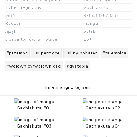
Tytuł oryginalny
Gachiakuta
ISBN
9788382578331
Rodzaj
manga
Język
polski
Liczba tomów w Polsce
15+
#przemoc
#supermoce
#silny bohater
#tajemnica
#wojownicy/wojowniczki
#dystopia
Inne mangi z tej serii
Gachiakuta #01
Gachiakuta #02
Gachiakuta #03
Gachiakuta #04