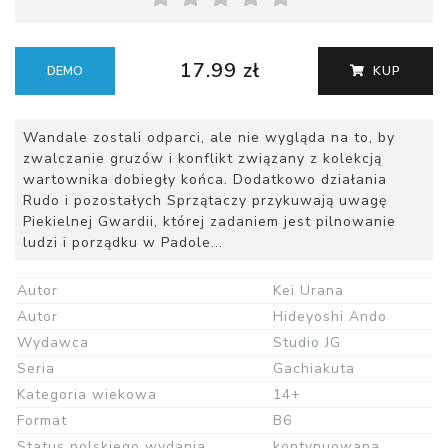
17.99 zł
DEMO
KUP
Wandale zostali odparci, ale nie wygląda na to, by
zwalczanie gruzów i konflikt związany z kolekcją
wartownika dobiegły końca. Dodatkowo działania
Rudo i pozostałych Sprzątaczy przykuwają uwagę
Piekielnej Gwardii, której zadaniem jest pilnowanie
ludzi i porządku w Padole...
Autor
Kei Urana
Autor
Hideyoshi Ando
Wydawca
Studio JG
Seria
Gachiakuta
Kategoria wiekowa
14+
Format
B6
Status polskiego wydania
kontynuowana