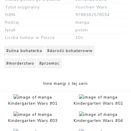
Tytuł oryginalny
Youchien Wars
ISBN
9788382578034
Rodzaj
manga
Język
polski
Liczba tomów w Polsce
10+
#silna bohaterka
#dorośli bohaterowie
#morderstwo
#przemoc
Inne mangi z tej serii
Kindergarten Wars #01
Kindergarten Wars #02
Kindergarten Wars #03
Kindergarten Wars #04