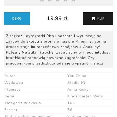
19.99 zł
DEMO
KUP
Z rozkazu dyrektorki Rita i pozostali wyruszają na
zakupy do sklepu z bronią o nazwie Minejima, ale na
drodze staje im rodzeństwo zabójców z Asakusy!
Potężny Natsuki i (trochę) zapatrzony w niego młodszy
brat Haruo stanowią poważne zagrożenie! Czy
pracownikom przedszkola uda się wypełnić misję...?!
Autor
You Chiba
Wydawca
Studio JG
Tłumacz
Anna Koike
Seria
Kindergarten Wars
Kategoria wiekowa
14+
Format
B6
Status polskiego wydania
kontynuowana