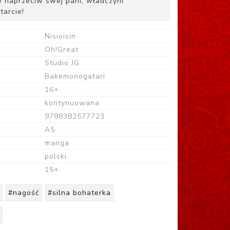
e naprzeciw swej pani, władczyni
tarcie!
Nisioisin
Oh!Great
Studio JG
Bakemonogatari
16+
kontynuowana
9788382577723
A5
manga
polski
15+
#nagość
#silna bohaterka