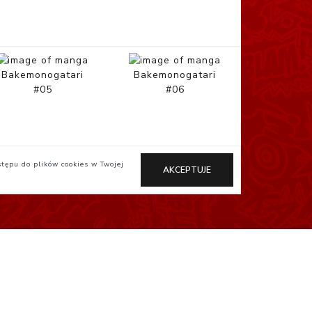
Bakemonogatari
Bakemonogatari
#05
#06
stępu do plików cookies w Twojej
AKCEPTUJE
Otaku.pl
StudioJG.pl