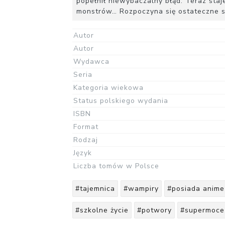
popełnił niewybaczalny błąd. Teraz staj
monstrów… Rozpoczyna się ostateczne s
Autor
Autor
Wydawca
Seria
Kategoria wiekowa
Status polskiego wydania
ISBN
Format
Rodzaj
Język
Liczba tomów w Polsce
#tajemnica
#wampiry
#posiada anime
#szkolne życie
#potwory
#supermoce