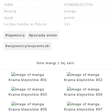
ISBN
9788382577792
Rodzaj
manga
Język
polski
Liczba tomów w Polsce
11+
#tajemnica
#posiada anime
#wojownicy/wojowniczki
Inne mangi z tej serii
Kraina klejnotów #01
Kraina klejnotów #02
Kraina klejnotów #03
Kraina klejnotów #04
Kraina klejnotów #05
Kraina klejnotów #07