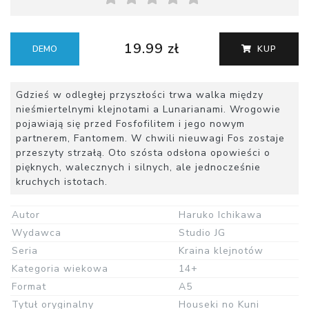
19.99 zł
DEMO
KUP
Gdzieś w odległej przyszłości trwa walka między
nieśmiertelnymi klejnotami a Lunarianami. Wrogowie
pojawiają się przed Fosfofilitem i jego nowym
partnerem, Fantomem. W chwili nieuwagi Fos zostaje
przeszyty strzałą. Oto szósta odsłona opowieści o
pięknych, walecznych i silnych, ale jednocześnie
kruchych istotach.
Autor
Haruko Ichikawa
Wydawca
Studio JG
Seria
Kraina klejnotów
Kategoria wiekowa
14+
Format
A5
Tytuł oryginalny
Houseki no Kuni