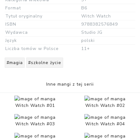
Format
B6
Tytuł oryginalny
Witch Watch
ISBN
9788382576849
Wydawca
Studio JG
Język
polski
Liczba tomów w Polsce
11+
#magia
#szkolne życie
Inne mangi z tej serii
Witch Watch #01
Witch Watch #02
Witch Watch #03
Witch Watch #04