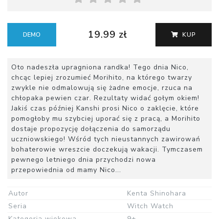
19.99 zł
DEMO
KUP
Oto nadeszła upragniona randka! Tego dnia Nico,
chcąc lepiej zrozumieć Morihito, na którego twarzy
zwykle nie odmalowują się żadne emocje, rzuca na
chłopaka pewien czar. Rezultaty widać gołym okiem!
Jakiś czas później Kanshi prosi Nico o zaklęcie, które
pomogłoby mu szybciej uporać się z pracą, a Morihito
dostaje propozycję dołączenia do samorządu
uczniowskiego! Wśród tych nieustannych zawirowań
bohaterowie wreszcie doczekują wakacji. Tymczasem
pewnego letniego dnia przychodzi nowa
przepowiednia od mamy Nico...
Autor
Kenta Shinohara
Seria
Witch Watch
Kategoria wiekowa
9+