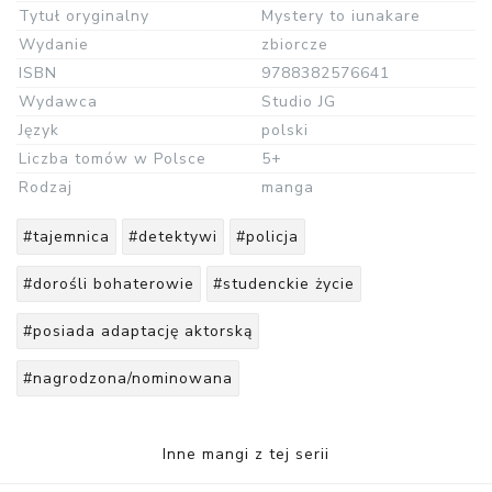
Tytuł oryginalny
Mystery to iunakare
Wydanie
zbiorcze
ISBN
9788382576641
Wydawca
Studio JG
Język
polski
Liczba tomów w Polsce
5+
Rodzaj
manga
#tajemnica
#detektywi
#policja
#dorośli bohaterowie
#studenckie życie
#posiada adaptację aktorską
#nagrodzona/nominowana
Inne mangi z tej serii