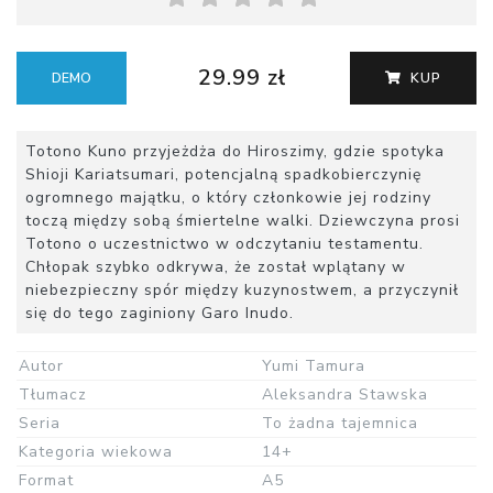
29.99 zł
DEMO
KUP
Totono Kuno przyjeżdża do Hiroszimy, gdzie spotyka
Shioji Kariatsumari, potencjalną spadkobierczynię
ogromnego majątku, o który członkowie jej rodziny
toczą między sobą śmiertelne walki. Dziewczyna prosi
Totono o uczestnictwo w odczytaniu testamentu.
Chłopak szybko odkrywa, że został wplątany w
niebezpieczny spór między kuzynostwem, a przyczynił
się do tego zaginiony Garo Inudo.
Autor
Yumi Tamura
Tłumacz
Aleksandra Stawska
Seria
To żadna tajemnica
Kategoria wiekowa
14+
Format
A5