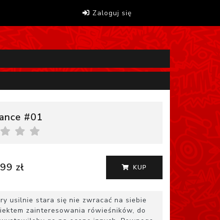
Zaloguj się
ance #01
99 zł
KUP
ry usilnie stara się nie zwracać na siebie
obiektem zainteresowania rówieśników, do