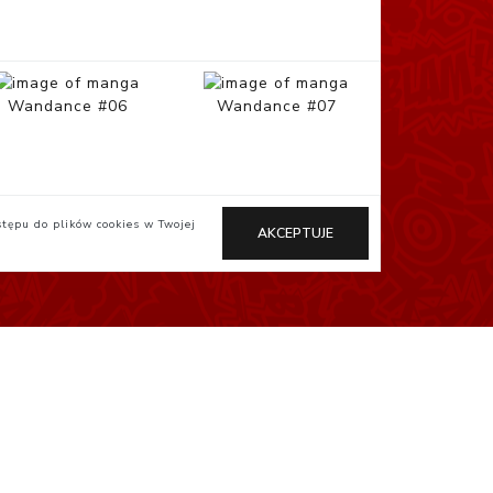
Wandance #06
Wandance #07
stępu do plików cookies w Twojej
AKCEPTUJE
Otaku.pl
StudioJG.pl