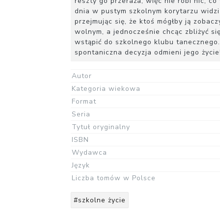
reszty go przeraża, więc nie robi nic, 
dnia w pustym szkolnym korytarzu widzi 
przejmując się, że ktoś mógłby ją zobacz
wolnym, a jednocześnie chcąc zbliżyć s
wstąpić do szkolnego klubu tanecznego.
spontaniczna decyzja odmieni jego życie
Autor
Kategoria wiekowa
Format
Seria
Tytuł oryginalny
ISBN
Wydawca
Język
Liczba tomów w Polsce
#szkolne życie