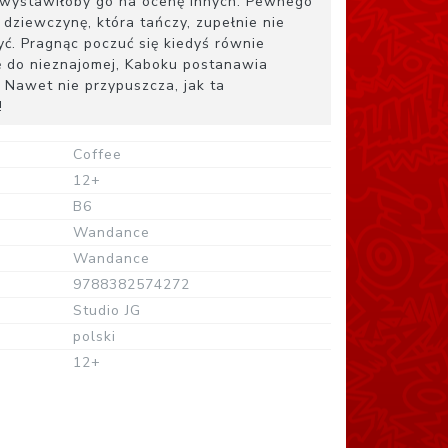
co wystawiłoby go na ocenę innych. Pewnego
dziewczynę, która tańczy, zupełnie nie
yć. Pragnąc poczuć się kiedyś równie
ię do nieznajomej, Kaboku postanawia
 Nawet nie przypuszcza, jak ta
!
Coffee
12+
B6
Wandance
Wandance
9788382574272
Studio JG
polski
12+