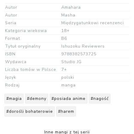
Autor
Amahara
Autor
Masha
Seria
Międzygatunkowi recenzenci
Kategoria wiekowa
18+
Format
B6
Tytuł oryginalny
Ishuzoku Reviewers
ISBN
9788382573725
Wydawca
Studio JG
Liczba tomów w Polsce
7+
Język
polski
Rodzaj
manga
#magia
#demony
#posiada anime
#nagość
#dorośli bohaterowie
#harem
Inne mangi z tej serii