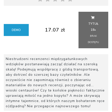
TYTUŁ
17.07 zł
18+
DEMO
BRAK
DOSTĘPU
Niestrudzeni recenzenci międzygatunkowych
wdzięków postanawiają zacząć działać na szeroką
skalę! Podejmują współpracę z gildią transportową,
aby dotrzeć do szerszej bazy czytelników. Ale
oczywiście nie zapominają również o zbieraniu
materiałów do nowych recenzji, poczynając od...
wioski centaurów! Czy te końskie piękności faktycznie
uprawiają miłość na jedno kopyto? A może skrywają
intymne tajemnice, od których naszym bohaterom ręce
o(d)padną? Nie przegapcie najnowszego tomu!