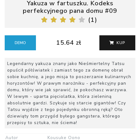
Yakuza w fartuszku. Kodeks
perfekcyjnego pana domu #09
(
1
)
15.64 zł
DEMO
KUP
Legendarny yakuza znany jako Nieśmiertelny Tatsu
opuścił półświatek i zamiast tego za domenę obrał
sobie kuchnię, a jego misja to poszerzanie kulinarnych
horyzontów! W prawym narożniku - perfekcyjny pan
domu, który wie jak sprawić, że pokochasz warzywa.
W lewym - uparta pięciolatka, która zieleniną
absolutnie gardzi. Szykuje się starcie gigantów! Czy
Tatsu wyjdzie z tego pojedynku obronną ręką? Oto
dziewiąty tom przygód byłego gangstera, którego
przepisy to sztuka, nie ściema!
Autor
Kousuke Oono