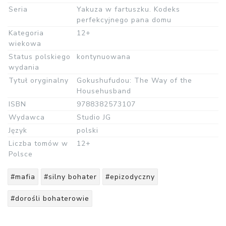
Seria
Yakuza w fartuszku. Kodeks
perfekcyjnego pana domu
Kategoria
12+
wiekowa
Status polskiego
kontynuowana
wydania
Tytuł oryginalny
Gokushufudou: The Way of the
Househusband
ISBN
9788382573107
Wydawca
Studio JG
Język
polski
Liczba tomów w
12+
Polsce
#mafia
#silny bohater
#epizodyczny
#dorośli bohaterowie