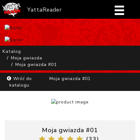
YattaReader
Home
Pobierz
Katalog
Moja gwiazda
FAQ
Moja gwiazda #01
Mangi
Wróć do
Moja gwiazda #01
katalogu
Zaloguj się
Moja gwiazda #01
(
33
)