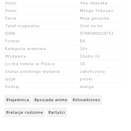
Autor
Aka Akasaka
Autor
Mengo Yokoyari
Seria
Moja gwiazda
Tytuł oryginalny
Oshi no ko
ISBN
9788380019751
Format
B6
Kategoria wiekowa
14+
Wydawca
Studio JG
Liczba tomów w Polsce
16.
Status polskiego wydania
zakończona
Język
polski
Rodzaj
manga
#tajemnica
#posiada anime
#showbiznes
#relacje rodzinne
#artyści