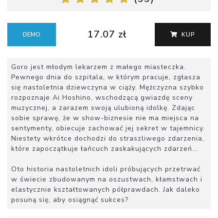
17.07 zł
DEMO
KUP
Goro jest młodym lekarzem z małego miasteczka.
Pewnego dnia do szpitala, w którym pracuje, zgłasza
się nastoletnia dziewczyna w ciąży. Mężczyzna szybko
rozpoznaje Ai Hoshino, wschodzącą gwiazdę sceny
muzycznej, a zarazem swoją ulubioną idolkę. Zdając
sobie sprawę, że w show-biznesie nie ma miejsca na
sentymenty, obiecuje zachować jej sekret w tajemnicy.
Niestety wkrótce dochodzi do straszliwego zdarzenia,
które zapoczątkuje łańcuch zaskakujących zdarzeń...
Oto historia nastoletnich idoli próbujących przetrwać
w świecie zbudowanym na oszustwach, kłamstwach i
elastycznie kształtowanych półprawdach. Jak daleko
posuną się, aby osiągnąć sukces?