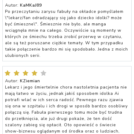
Autor:
KaMKaJ89
Po przeczytaniu zarysu fabuły na okładce pomyślałem
\"lekarz/fan odradzający się jako dziecko idolki? może
być śmieszne\". Śmiesznie nie było, ale manga
wciągnęła mnie na całego. Oczywiście są momenty w
których ze śmiechu trzeba zrobić przerwę w czytaniu,
ale są też poruszane ciężkie tematy. W tym przypadku
takie połączenie bardzo mi się spodobało. Jedna z moich
ulubionych serii.
Autor:
KZiemian
Lekarz i jego śmiertelnie chora nastoletnia pacjenta nie
mają łatwo w życiu, jednak jakiś sposobem idolka Ai
potrafi wlać w ich serca radość. Pewnego razu zjawia
się ona w szpitalu i ich drogi w sposób bardzo osobliwy
połączą się. Fabuła pierwszego tomu może być trudna
do przełknięcia, ale już drugi pokaże, że ten dość
szalony zabieg się opłacił. Oto opowieść o świecie
show-biznesu oglądanym od środka oraz o ludziach,