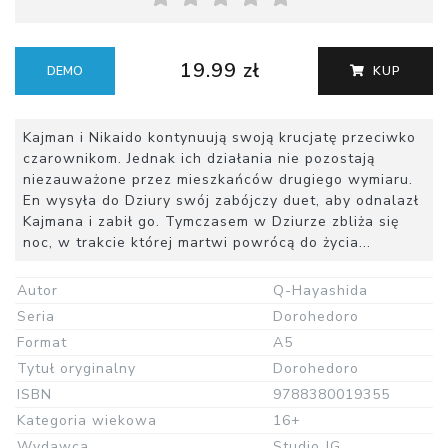
19.99 zł
DEMO
KUP
Kajman i Nikaido kontynuują swoją krucjatę przeciwko
czarownikom. Jednak ich działania nie pozostają
niezauważone przez mieszkańców drugiego wymiaru.
En wysyła do Dziury swój zabójczy duet, aby odnalazł
Kajmana i zabił go. Tymczasem w Dziurze zbliża się
noc, w trakcie której martwi powrócą do życia...
Autor
Q-Hayashida
Seria
Dorohedoro
Format
A5
Tytuł oryginalny
Dorohedoro
ISBN
9788380019355
Kategoria wiekowa
16+
Wydawca
Studio JG