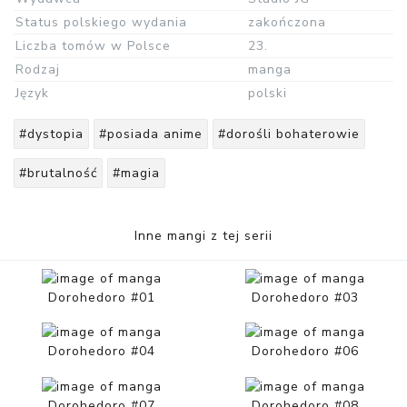
Status polskiego wydania
zakończona
Liczba tomów w Polsce
23.
Rodzaj
manga
Język
polski
#dystopia
#posiada anime
#dorośli bohaterowie
#brutalność
#magia
Inne mangi z tej serii
Dorohedoro #01
Dorohedoro #03
Dorohedoro #04
Dorohedoro #06
Dorohedoro #07
Dorohedoro #08