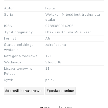
Autor
Fujita
Seria
Wotakoi. Miłość jest trudna dla
otaku
ISBN
9788380014206
Tytuł oryginalny
Otaku ni Koi wa Muzukashii
Format
A5
Status polskiego
zakończona
wydania
Kategoria wiekowa
12+
Wydawca
Studio JG
Liczba tomów w
11.
Polsce
Język
polski
#dorośli bohaterowie
#posiada anime
Inne mangi z tej serii