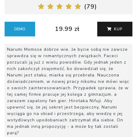
(
79
)
19.99 zł
DEMO
KUP
Narumi Momose dobrze wie, że bycie sobą nie zawsze
sprawdza się w romantycznych związkach. Faceci
porzucali ją już z wielu powodów. Gdy jednak jeden z
nich zakończył znajomość, bo dowiedział się, że
Narumi jest otaku, miarka się przebrała. Nauczona
doświadczeniem, w nowej pracy nikomu nie mówi więc
o swoich zainteresowaniach. Przypadek sprawia, że w
tej samej firmie pracuje jej kolega z gimnazjum, a
zarazem zapalony fan gier, Hirotaka Nifuji. Aby
upewnić się, że jej sekret jest bezpieczny, Narumi
wyciąga go na obiad i przestrzega, aby wiedzę o jej
wstydliwych upodobaniach zatrzymał dla siebie. On
ma jednak inną propozycję - a może by tak zostali
parą?