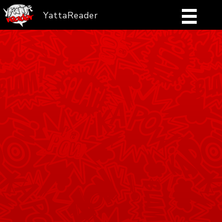
YattaReader
Home
Pobierz
FAQ
Mangi
Zaloguj się