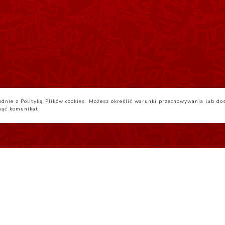
zgodnie z Polityką Plików cookies. Możesz określić warunki przechowywania lub do
nąć komunikat
egulamin
Yatta.pl
Studio JG 2026-08-07