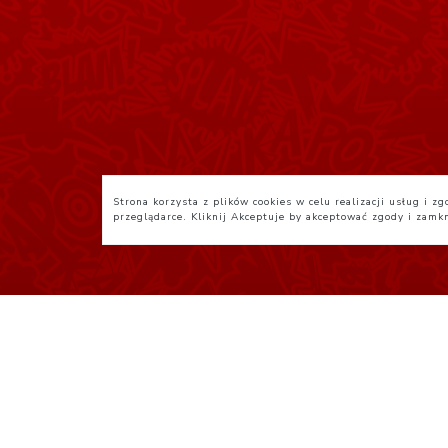
Strona korzysta z plików cookies w celu realizacji usług i 
przeglądarce. Kliknij
Akceptuje
by akceptować zgody i zamk
Polityka Prywatności
R