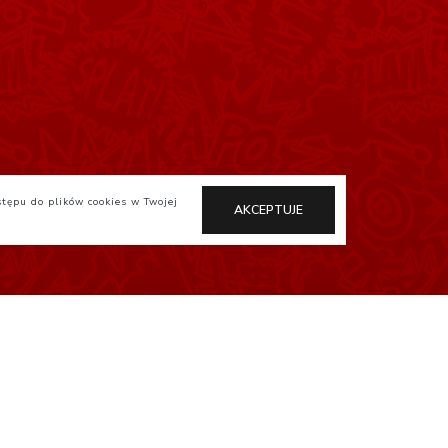
stępu do plików cookies w Twojej
AKCEPTUJE
Otaku.pl
StudioJG.pl