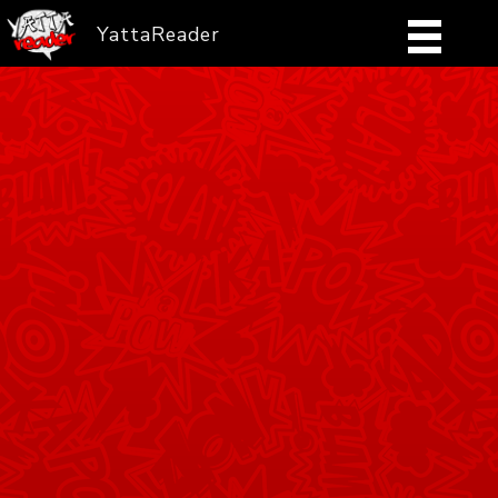
YattaReader
Home
Pobierz
FAQ
Mangi
Zaloguj się