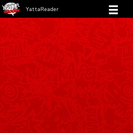
YattaReader
Home
Pobierz
FAQ
Mangi
Zaloguj się