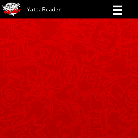
YattaReader
Home
Pobierz
FAQ
Mangi
Zaloguj się