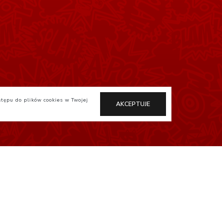
stępu do plików cookies w Twojej
AKCEPTUJE
Otaku.pl
StudioJG.pl