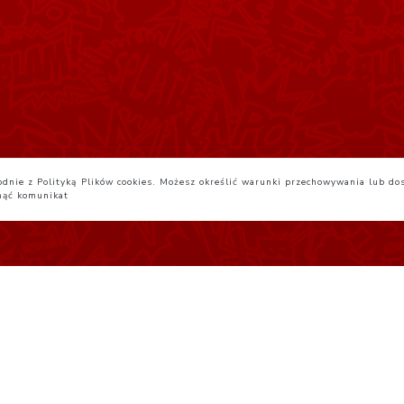
zgodnie z Polityką Plików cookies. Możesz określić warunki przechowywania lub do
nąć komunikat
egulamin
Yatta.pl
Studio JG 2026-08-06