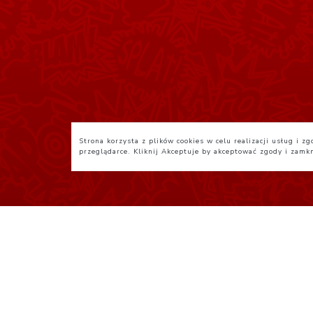
Strona korzysta z plików cookies w celu realizacji usług i 
przeglądarce. Kliknij
Akceptuje
by akceptować zgody i zamk
Polityka Prywatności
R