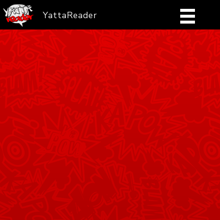
YattaReader
Home
Pobierz
FAQ
Mangi
Zaloguj się