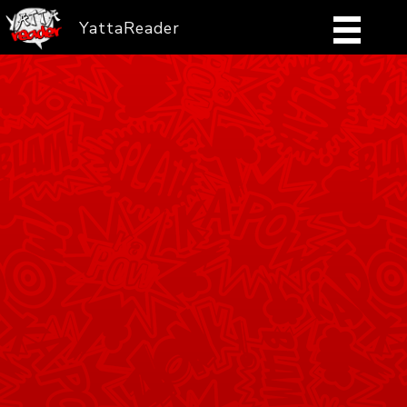
YattaReader
Home
Pobierz
FAQ
Mangi
Zaloguj się