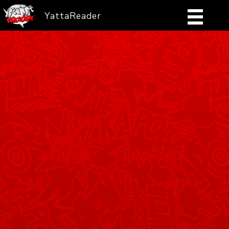
YattaReader
Home
Pobierz
FAQ
Mangi
Zaloguj się