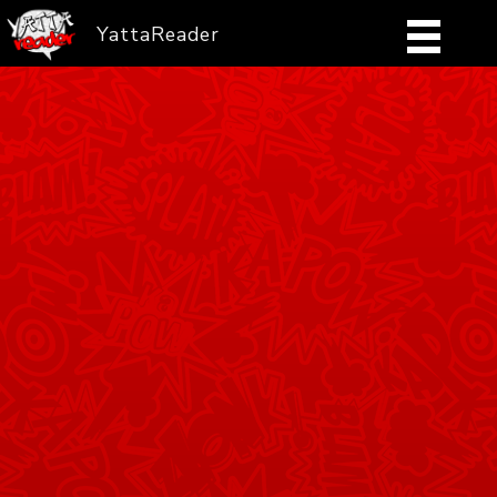
YattaReader
Home
Pobierz
FAQ
Mangi
Zaloguj się