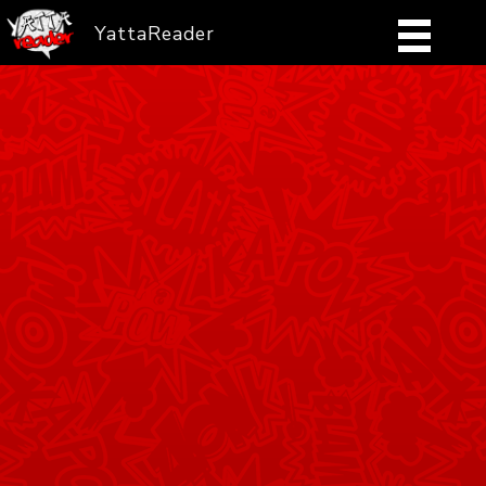
YattaReader
Home
Pobierz
FAQ
Mangi
Zaloguj się