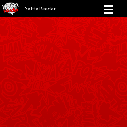
YattaReader
Home
Pobierz
FAQ
Mangi
Zaloguj się