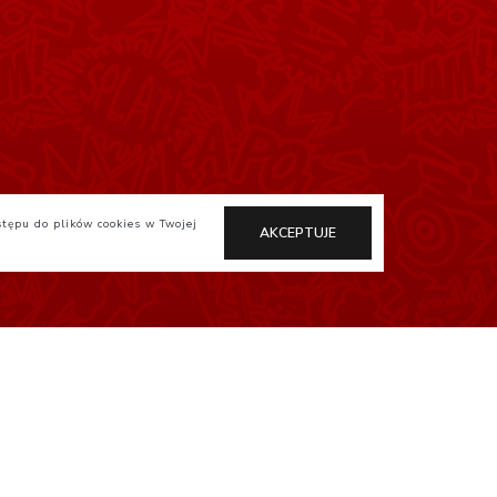
stępu do plików cookies w Twojej
AKCEPTUJE
Otaku.pl
StudioJG.pl