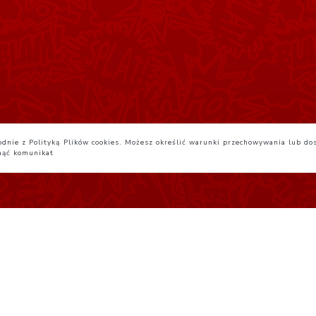
zgodnie z Polityką Plików cookies. Możesz określić warunki przechowywania lub do
nąć komunikat
egulamin
Yatta.pl
Studio JG 2026-08-08