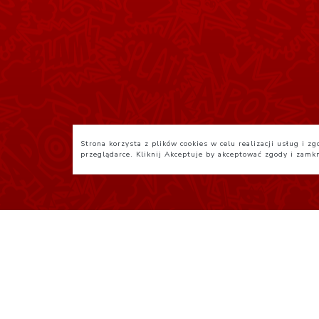
Strona korzysta z plików cookies w celu realizacji usług i 
przeglądarce. Kliknij
Akceptuje
by akceptować zgody i zamk
Polityka Prywatności
R