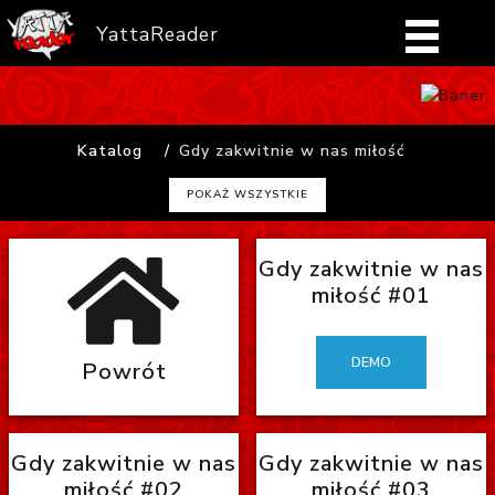
YattaReader
Home
Katalog
Gdy zakwitnie w nas miłość
Pobierz
POKAŻ WSZYSTKIE
FAQ
Gdy zakwitnie w nas
Mangi
miłość #01
Zaloguj się
DEMO
Powrót
Gdy zakwitnie w nas
Gdy zakwitnie w nas
miłość #02
miłość #03