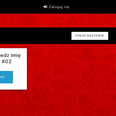
Zaloguj się
POKAŻ WSZYSTKIE
dz imię
 #02
MO