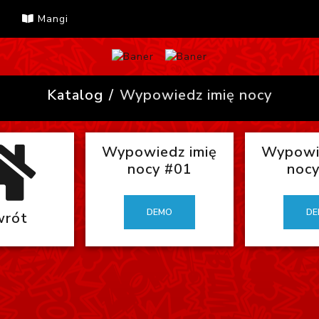
Mangi
Katalog
Wypowiedz imię nocy
Wypowiedz imię
Wypowie
nocy #01
nocy
DEMO
DE
rót