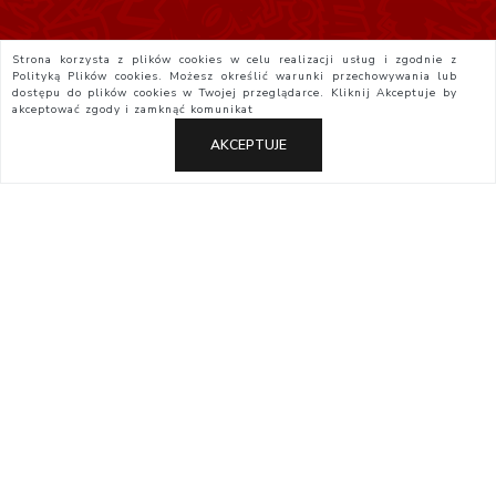
Strona korzysta z plików cookies w celu realizacji usług i zgodnie z
Polityką Plików cookies. Możesz określić warunki przechowywania lub
dostępu do plików cookies w Twojej przeglądarce. Kliknij
Akceptuje
by
akceptować zgody i zamknąć komunikat
AKCEPTUJE
Polityka Prywatności
Regulamin
Yatta.pl
Otaku.pl
StudioJG.pl
Studio JG 2026-08-06