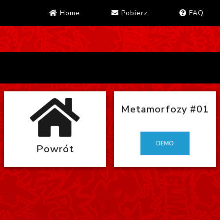
Home
Pobierz
FAQ
Metamorfozy #01
DEMO
Powrót