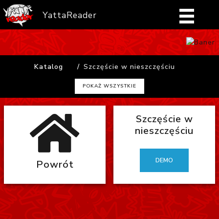
YattaReader
Home
Katalog
Szczęście w nieszczęściu
Pobierz
POKAŻ WSZYSTKIE
FAQ
Szczęście w
Mangi
nieszczęściu
Zaloguj się
DEMO
Powrót